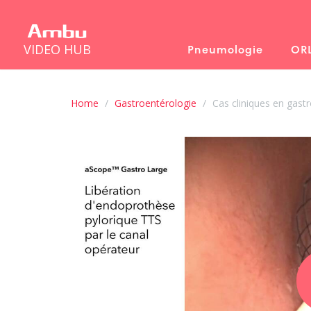
VIDEO HUB
Pneumologie
OR
Home
Gastroentérologie
Cas cliniques en gast