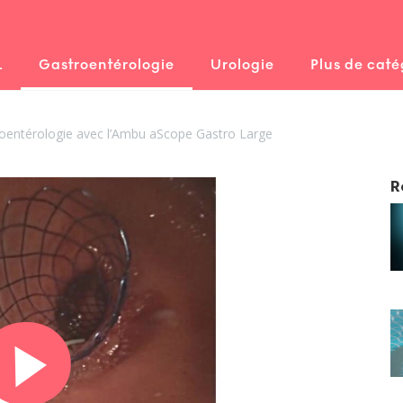
L
Gastroentérologie
Urologie
Plus de caté
roentérologie avec l’Ambu aScope Gastro Large
R