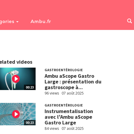
gories
Ambu.fr
elated videos
GASTROENTÉROLOGIE
Ambu aScope Gastro
Large : présentation du
gastroscope à...
00:23
96 views
07 août 2025
GASTROENTÉROLOGIE
Instrumentalisation
avec l’Ambu aScope
Gastro Large
00:23
84 views
07 août 2025