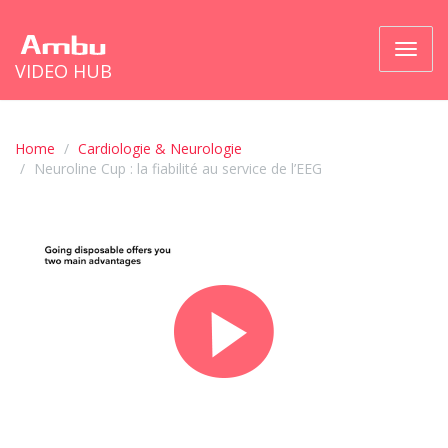
Bascul
VIDEO HUB
la
naviga
Home
Cardiologie & Neurologie
Neuroline Cup : la fiabilité au service de l’EEG